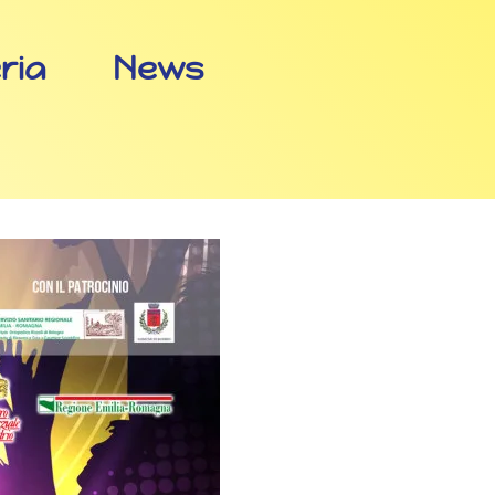
eria
News