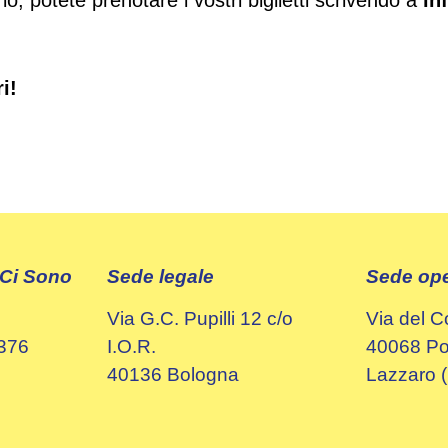
i!
 Ci Sono
Sede legale
Sede ope
Via G.C. Pupilli 12 c/o
Via del C
0376
I.O.R.
40068 Pon
40136 Bologna
Lazzaro 