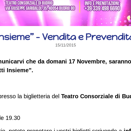
Insieme” – Vendita e Prevendita 
15/11/2015
omunicarvi che da domani 17 Novembre, saranno 
tti Insieme”.
presso la biglietteria del
Teatro Consorziale di Bu
le 19.30
, potete prenotare i vostri biglietti scrivendo a
in