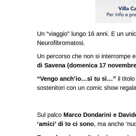
Un “viaggio” lungo 16 anni. E un unic
Neurofibromatosi.
Un percorso che non si interrompe e
di Savena (domenica 17 novembre, 
“Vengo anch’io…sì tu sì…”
il tito
sostenitori con un comic show regalato
Sul palco
Marco Dondarini e Davide
‘amici’ di Io ci sono
, ma anche ‘nuo