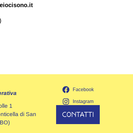
iocisono.it
)
Facebook
rativa
Instagram
olle 1
CONTATTI
ticella di San
(BO)