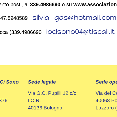
nto posti, al
339.4986690
o su
www.associazione
silvia_gas@hotmail.com
 (347.8948589
iocisono04@tiscali.it
Vacca (339.4986690
 Ci Sono
Sede legale
Sede ope
Via G.C. Pupilli 12 c/o
Via del C
0376
I.O.R.
40068 Pon
40136 Bologna
Lazzaro 