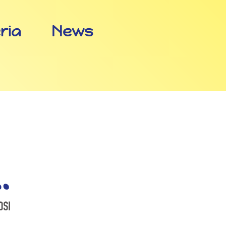
eria
News